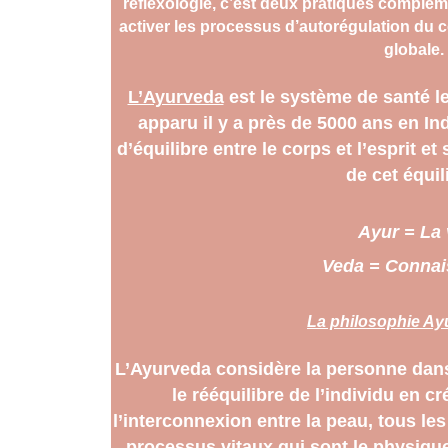
réflexologie, c’est deux pratiques complém
activer les processus d’autorégulation du 
globale.
L’Ayurveda
 est le système de santé l
apparu il y a près de 5000 ans en Ind
d’équilibre entre le corps et l’esprit et
de cet équil
Ayur = La 
Veda = Conna
La philosophie Ay
L’Ayurveda considère la personne dans 
le rééquilibre de l’individu en cr
l’interconnexion entre la peau, tous les
processus vitaux qui sont le physique,