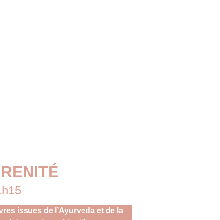
Accueil
À propos de moi
La réflexologie
S
ÉRENITÉ
1h15
es issues de l’Ayurveda et de la 