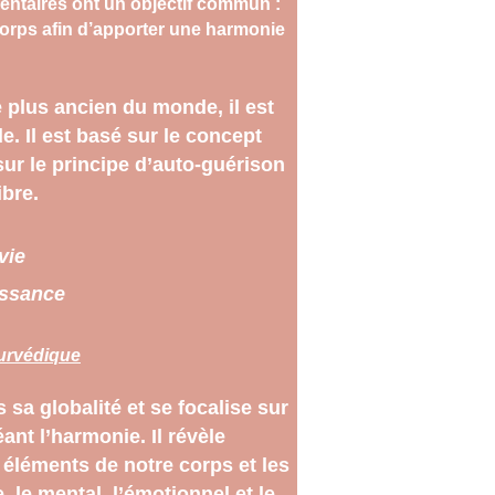
entaires ont un objectif commun : 
corps afin d’apporter une harmonie 
e plus ancien du monde, il est 
e. Il est basé sur le concept 
 sur le principe d’auto-guérison 
ibre.
vie
issance
urvédique
sa globalité et se focalise sur 
éant l’harmonie. Il révèle 
 éléments de notre corps et les 
 le mental, l’émotionnel et le 